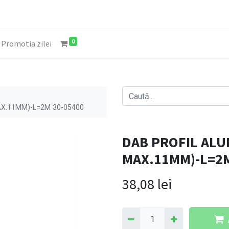
0
Promotia zilei
AX.11MM)-L=2M 30-05400
DAB PROFIL ALU
MAX.11MM)-L=2M
38,08
lei