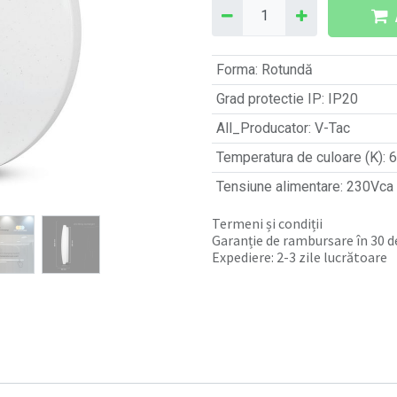
Forma
:
Rotundă
Grad protectie IP
:
IP20
All_Producator
:
V-Tac
Temperatura de culoare (K)
:
6
Tensiune alimentare
:
230Vca
Termeni și condiții
Garanție de rambursare în 30 de
Expediere: 2-3 zile lucrătoare