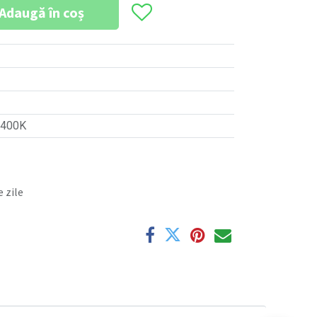
Adaugă în coș
400K
 zile