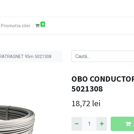
0
Promotia zilei
RATRASNET 95m 5021308
OBO CONDUCTOR
5021308
18,72
lei