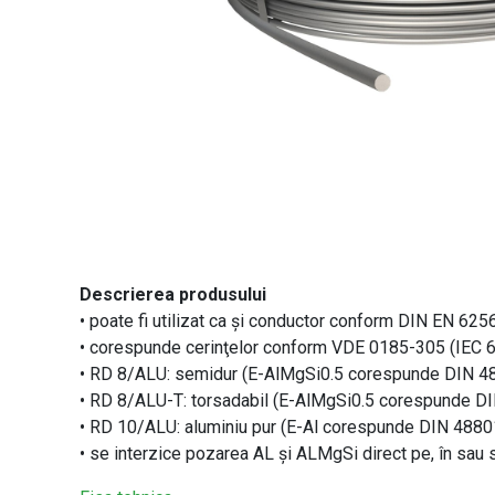
Descrierea produsului
• poate fi utilizat ca și conductor conform DIN EN 6
• corespunde cerinţelor conform VDE 0185-305 (IEC 
• RD 8/ALU: semidur (E-AlMgSi0.5 corespunde DIN 4
• RD 8/ALU-T: torsadabil (E-AlMgSi0.5 corespunde D
• RD 10/ALU: aluminiu pur (E-Al corespunde DIN 4880
• se interzice pozarea AL şi ALMgSi direct pe, în sau s