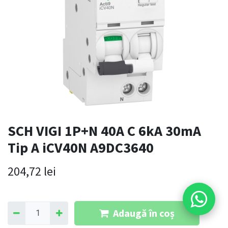
SCH VIGI 1P+N 40A C 6kA 30mA
Tip A iCV40N A9DC3640
204,72
lei
Adaugă în coș