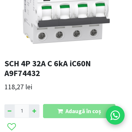
SCH 4P 32A C 6kA iC60N
A9F74432
118,27
lei
Adaugă în coș