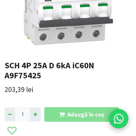
SCH 4P 25A D 6kA iC60N
A9F75425
203,39
lei
Adaugă în coș