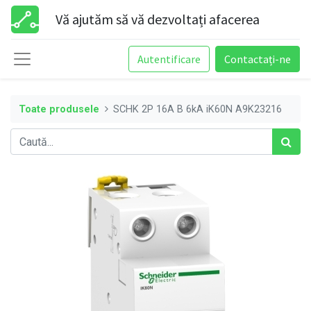
Vă ajutăm să vă dezvoltați afacerea
Autentificare
Contactați-ne
Toate produsele
SCHK 2P 16A B 6kA iK60N A9K23216