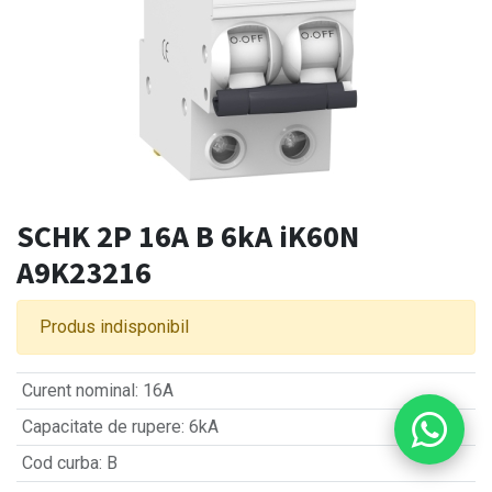
SCHK 2P 16A B 6kA iK60N
A9K23216
Produs indisponibil
Curent nominal
:
16A
Capacitate de rupere
:
6kA
Cod curba
:
B