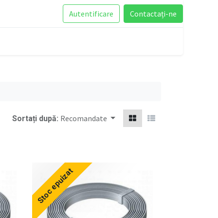
Autentificare
Contactați-ne
Recomandate
Sortați după:
Stoc epuizat