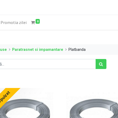
0
Promotia zilei
duse
Paratrasnet si impamantare
Platbanda
epuizat