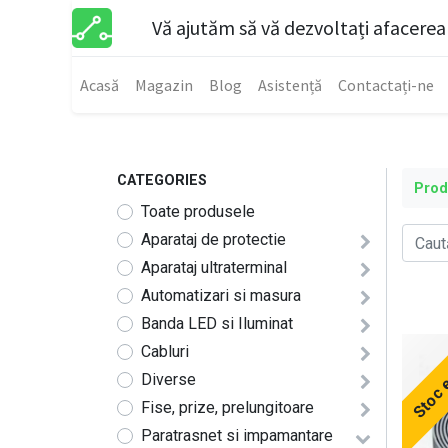
Vă ajutăm să vă dezvoltați afacerea
Acasă
Magazin
Blog
Asistență
Contactați-ne
CATEGORIES
Pro
Toate produsele
Aparataj de protectie
Aparataj ultraterminal
Automatizari si masura
Banda LED si Iluminat
Stoc 
Cabluri
Diverse
Fise, prize, prelungitoare
Paratrasnet si impamantare