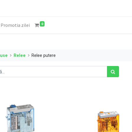
0
Promotia zilei
duse
Relee
Relee putere