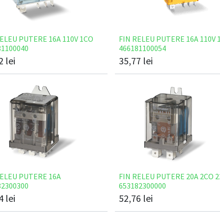
RELEU PUTERE 16A 110V 1CO
FIN RELEU PUTERE 16A 110V 
81100040
466181100054
2
lei
35,77
lei
RELEU PUTERE 16A
FIN RELEU PUTERE 20A 2CO 2
82300300
653182300000
4
lei
52,76
lei