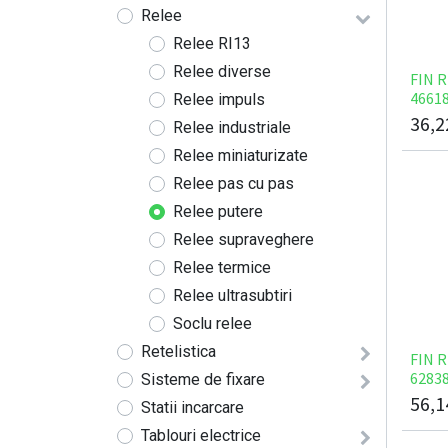
Relee
Relee RI13
Relee diverse
FIN 
4661
Relee impuls
36,2
Relee industriale
Relee miniaturizate
Relee pas cu pas
Relee putere
Relee supraveghere
Relee termice
Relee ultrasubtiri
Soclu relee
Retelistica
FIN 
6283
Sisteme de fixare
56,1
Statii incarcare
Tablouri electrice