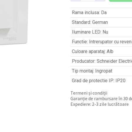
Rama inclusa
:
Da
Standard
:
German
Iluminare LED
:
Nu
Functie
:
Intrerupator cu reven
Culoare aparataj
:
Alb
Producator
:
Schneider Electri
Tip montaj
:
Ingropat
Grad de protectie IP
:
IP20
Termeni și condiții
Garanție de rambursare în 30 de
Expediere: 2-3 zile lucrătoare