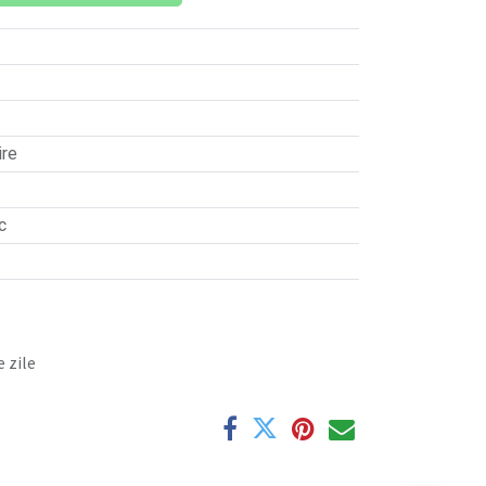
ire
c
 zile