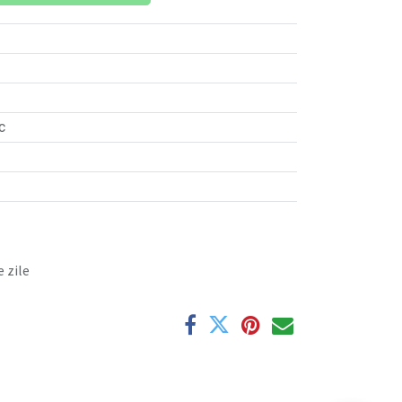
c
 zile