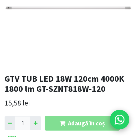
GTV TUB LED 18W 120cm 4000K
1800 lm GT-SZNT818W-120
15,58
lei
Adaugă în coș