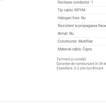
Sectiune conductor
:
1
Tip cablu
:
MYYM
Halogen free
:
Nu
Rezistent la propagarea flacar
Armat
:
Nu
Constructie
:
Multifilar
Material cablu
:
Cupru
Termeni și condiții
Garanție de rambursare în 30 de
Expediere: 2-3 zile lucrătoare