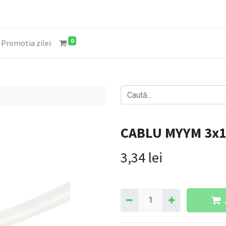
0
Promotia zilei
CABLU MYYM 3x
3,34
lei