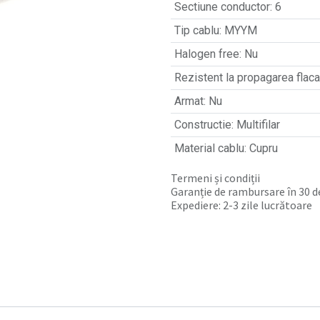
Sectiune conductor
:
6
Tip cablu
:
MYYM
Halogen free
:
Nu
Rezistent la propagarea flacar
Armat
:
Nu
Constructie
:
Multifilar
Material cablu
:
Cupru
Termeni și condiții
Garanție de rambursare în 30 de
Expediere: 2-3 zile lucrătoare