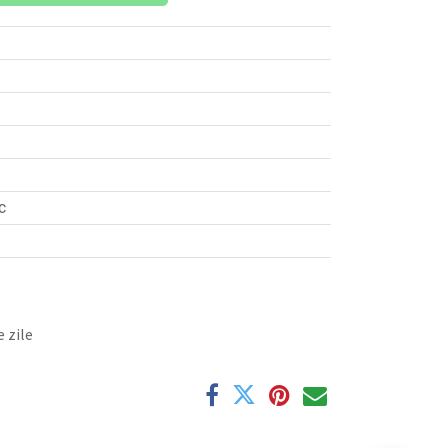
c
 zile