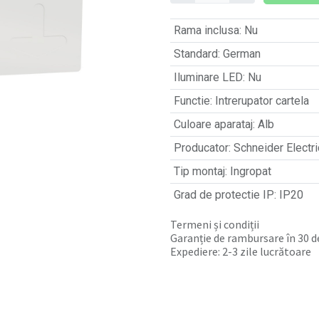
Rama inclusa
:
Nu
Standard
:
German
Iluminare LED
:
Nu
Functie
:
Intrerupator cartela
Culoare aparataj
:
Alb
Producator
:
Schneider Electri
Tip montaj
:
Ingropat
Grad de protectie IP
:
IP20
Termeni și condiții
Garanție de rambursare în 30 de
Expediere: 2-3 zile lucrătoare