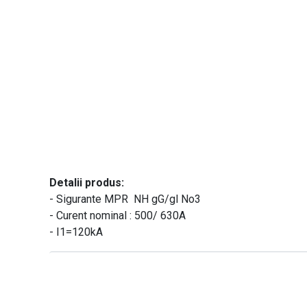
Detalii produs:
- Sigurante MPR NH gG/gl No3
- Curent nominal : 500/ 630A
- I1=120kA