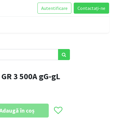
Autentificare
Contactați-ne
GR 3 500A gG-gL
Adaugă în coș