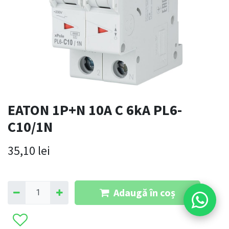
EATON 1P+N 10A C 6kA PL6-
C10/1N
35,10
lei
Adaugă în coș