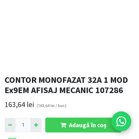
CONTOR MONOFAZAT 32A 1 MOD
Ex9EM AFISAJ MECANIC 107286
163,64
lei
(
163,64
lei
/
buc
)
Adaugă în coș