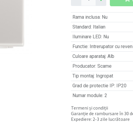
Rama inclusa
:
Nu
Standard
:
Italian
Iluminare LED
:
Nu
Functie
:
Intrerupator cu reven
Culoare aparataj
:
Alb
Producator
:
Scame
Tip montaj
:
Ingropat
Grad de protectie IP
:
IP20
Numar module
:
2
Termeni și condiții
Garanție de rambursare în 30 de
Expediere: 2-3 zile lucrătoare