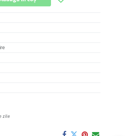
ire
 zile