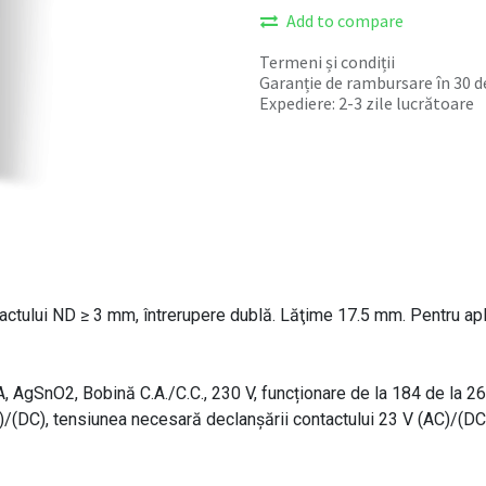
Add to compare
Termeni și condiții
Garanție de rambursare în 30 de
Expediere: 2-3 zile lucrătoare
tului ND ≥ 3 mm, întrerupere dublă. Lăţime 17.5 mm. Pentru aplicaț
 A, AgSnO2, Bobină C.A./C.C., 230 V, funcționare de la 184 de la 
)/(DC), tensiunea necesară declanşării contactului 23 V (AC)/(DC