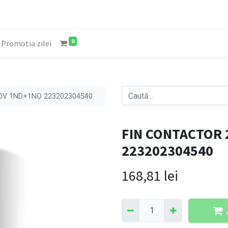
0
Promotia zilei
0V 1ND+1NO 223202304540
FIN CONTACTOR 
223202304540
168,81
lei