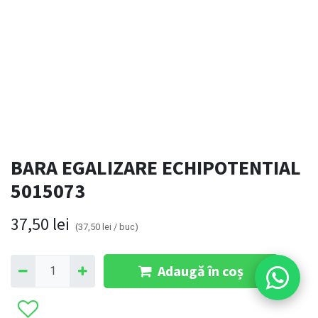
BARA EGALIZARE ECHIPOTENTIAL
5015073
37,50
lei
(
37,50
lei
/
buc
)
Adaugă în coș