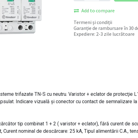
Add to compare
Termeni și condiții
Garanție de rambursare în 30 de
Expediere: 2-3 zile lucrătoare
eme trifazate TN-S cu neutru. Varistor + eclator de protecţie L1,
sulat. Indicare vizuală şi conector cu contact de semnalizare la di
cător tip combinat 1 + 2 ( varistor + eclator), fără curent de sc
t, Curent nominal de descărcare: 25 kA, Tipul alimentării C.A., t