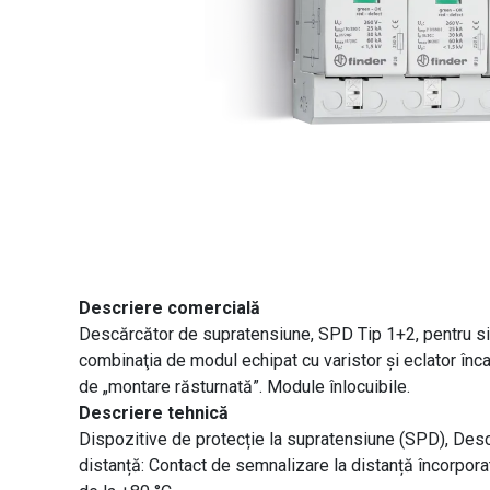
Descriere comercială
Descărcător de supratensiune, SPD Tip 1+2, pentru sist
combinaţia de modul echipat cu varistor şi eclator încap
de „montare răsturnată”. Module înlocuibile.
Descriere tehnică
Dispozitive de protecție la supratensiune (SPD), Descăr
distanță: Contact de semnalizare la distanță încorpora