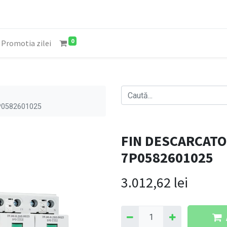
0
Promotia zilei
P0582601025
FIN DESCARCATOR
7P0582601025
3.012,62
lei