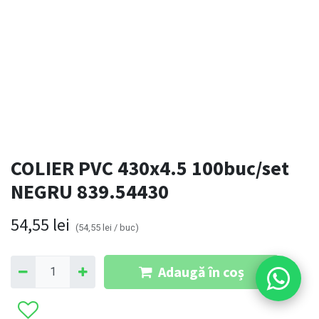
COLIER PVC 430x4.5 100buc/set
NEGRU 839.54430
54,55
lei
(
54,55
lei
/
buc
)
Adaugă în coș