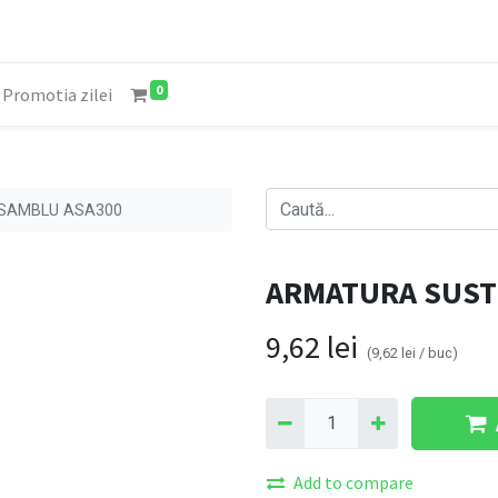
0
Promotia zilei
SAMBLU ASA300
ARMATURA SUST
9,62
lei
(
9,62
lei
/
buc
)
Add to compare