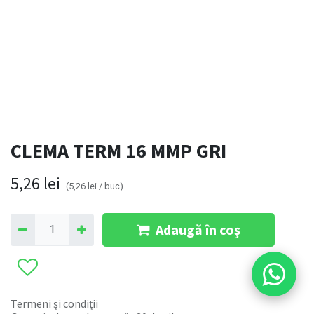
CLEMA TERM 16 MMP GRI
5,26
lei
(
5,26
lei
/
buc
)
Adaugă în coș
Termeni și condiții