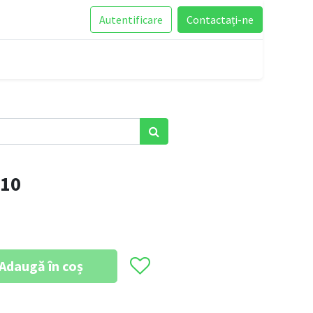
Autentificare
Contactați-ne
x10
Adaugă în coș