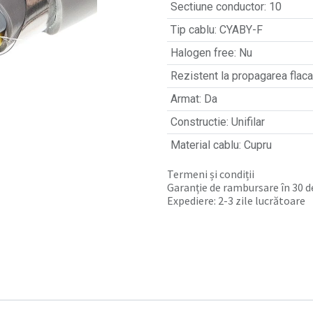
Sectiune conductor
:
10
Tip cablu
:
CYABY-F
Halogen free
:
Nu
Rezistent la propagarea flacar
Armat
:
Da
Constructie
:
Unifilar
Material cablu
:
Cupru
Termeni și condiții
Garanție de rambursare în 30 de
Expediere: 2-3 zile lucrătoare