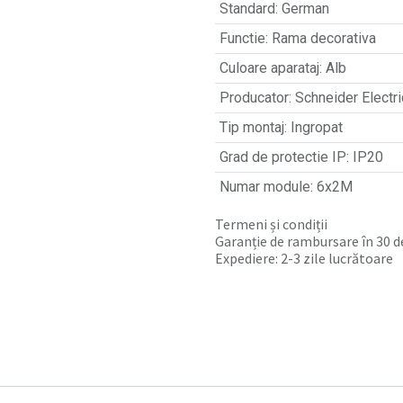
Standard
:
German
Functie
:
Rama decorativa
Culoare aparataj
:
Alb
Producator
:
Schneider Electri
Tip montaj
:
Ingropat
Grad de protectie IP
:
IP20
Numar module
:
6x2M
Termeni și condiții
Garanție de rambursare în 30 de
Expediere: 2-3 zile lucrătoare