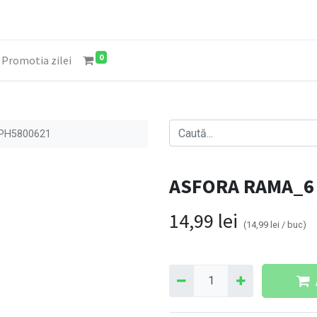
0
Promotia zilei
PH5800621
ASFORA RAMA_6
14,99
lei
(
14,99
lei
/
buc
)