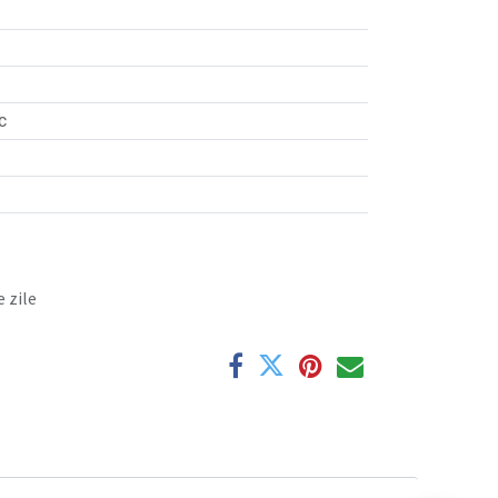
c
 zile