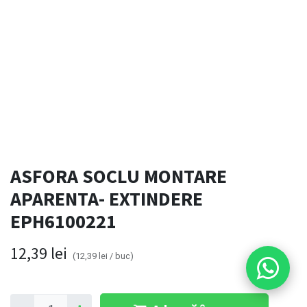
ASFORA SOCLU MONTARE
APARENTA- EXTINDERE
EPH6100221
12,39
lei
(
12,39
lei
/
buc
)