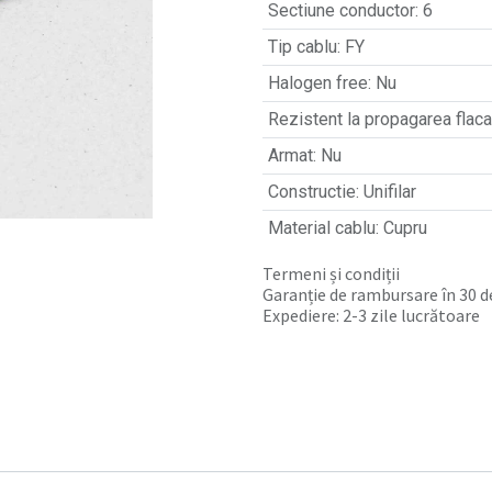
Sectiune conductor
:
6
Tip cablu
:
FY
Halogen free
:
Nu
Rezistent la propagarea flacar
Armat
:
Nu
Constructie
:
Unifilar
Material cablu
:
Cupru
Termeni și condiții
Garanție de rambursare în 30 de
Expediere: 2-3 zile lucrătoare