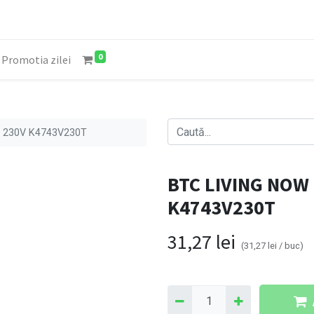
0
Promotia zilei
 230V K4743V230T
BTC LIVING NOW
K4743V230T
31,27
lei
(
31,27
lei
/
buc
)