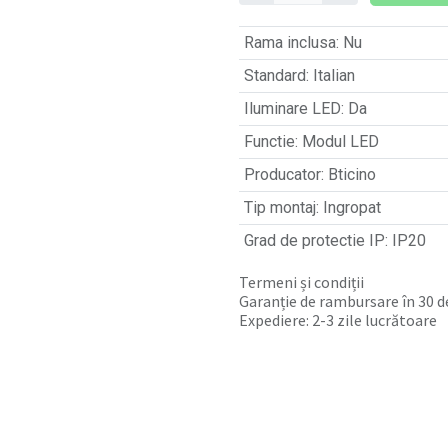
Rama inclusa
:
Nu
Standard
:
Italian
Iluminare LED
:
Da
Functie
:
Modul LED
Producator
:
Bticino
Tip montaj
:
Ingropat
Grad de protectie IP
:
IP20
Termeni și condiții
Garanție de rambursare în 30 de
Expediere: 2-3 zile lucrătoare