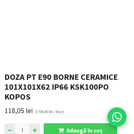
DOZA PT E90 BORNE CERAMICE
101X101X62 IP66 KSK100PO
KOPOS
118,05
lei
(
118,05
lei
/
buc
)
Adaugă în coș