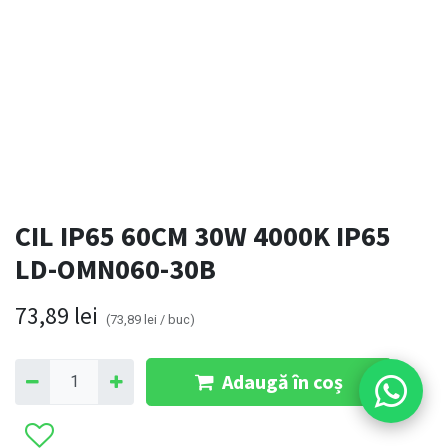
CIL IP65 60CM 30W 4000K IP65
LD-OMN060-30B
73,89
lei
(
73,89
lei
/
buc
)
Adaugă în coș