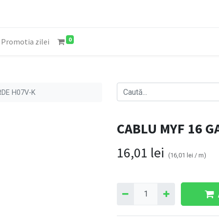
0
Promotia zilei
RDE H07V-K
CABLU MYF 16 G
16,01
lei
(
16,01
lei
/
m
)