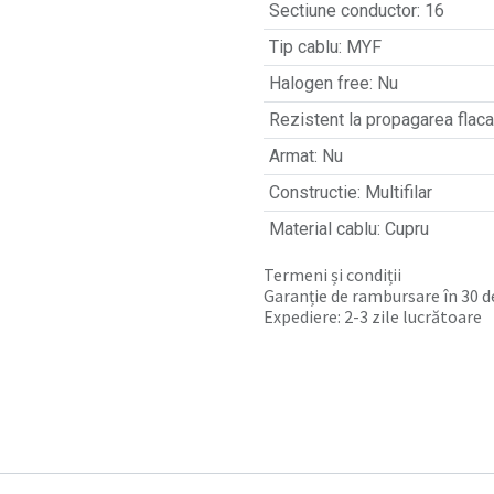
Sectiune conductor
:
16
Tip cablu
:
MYF
Halogen free
:
Nu
Rezistent la propagarea flacar
Armat
:
Nu
Constructie
:
Multifilar
Material cablu
:
Cupru
Termeni și condiții
Garanție de rambursare în 30 de
Expediere: 2-3 zile lucrătoare