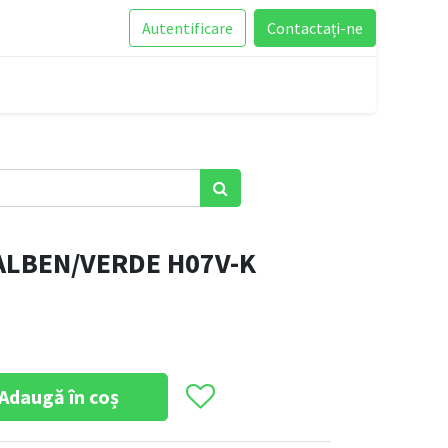
Autentificare
Contactați-ne
ALBEN/VERDE H07V-K
Adaugă în coș