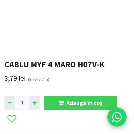
CABLU MYF 4 MARO H07V-K
3,79
lei
(
3,79
lei
/
m
)
Adaugă în coș