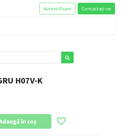
Autentificare
Contactați-ne
GRU H07V-K
Adaugă în coș