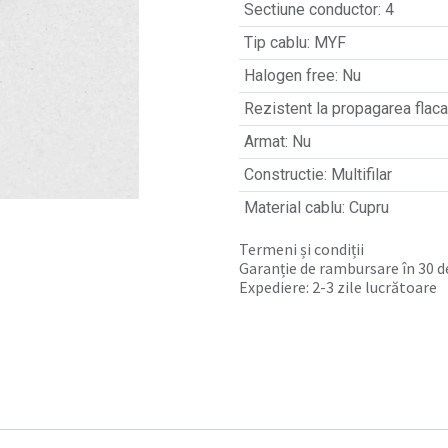
Sectiune conductor
:
4
Tip cablu
:
MYF
Halogen free
:
Nu
Rezistent la propagarea flacar
Armat
:
Nu
Constructie
:
Multifilar
Material cablu
:
Cupru
Termeni și condiții
Garanție de rambursare în 30 de
Expediere: 2-3 zile lucrătoare