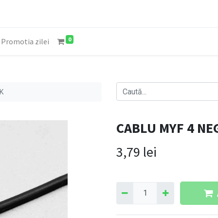
0
Promotia zilei
-K
CABLU MYF 4 NE
3,79
lei