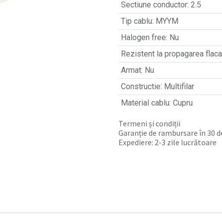
Sectiune conductor
:
2.5
Tip cablu
:
MYYM
Halogen free
:
Nu
Rezistent la propagarea flacar
Armat
:
Nu
Constructie
:
Multifilar
Material cablu
:
Cupru
Termeni și condiții
Garanție de rambursare în 30 de
Expediere: 2-3 zile lucrătoare