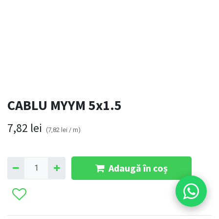
CABLU MYYM 5x1.5
7,82
lei
(
7,82
lei
/
m
)
Adaugă în coș