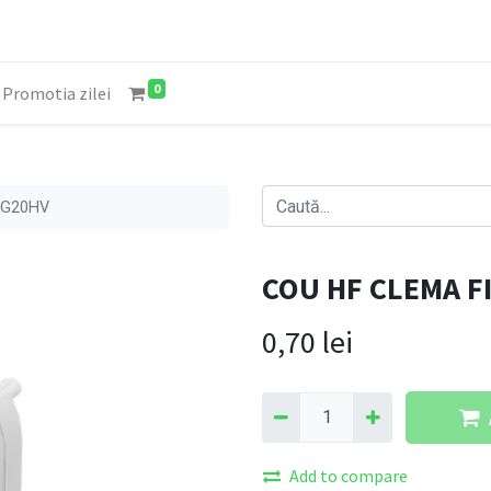
0
Promotia zilei
RG20HV
COU HF CLEMA F
0,70
lei
Add to compare