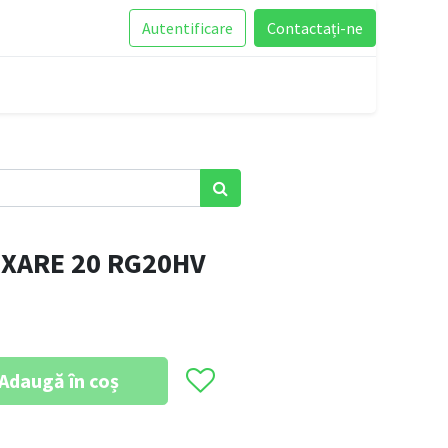
Autentificare
Contactați-ne
IXARE 20 RG20HV
Adaugă în coș