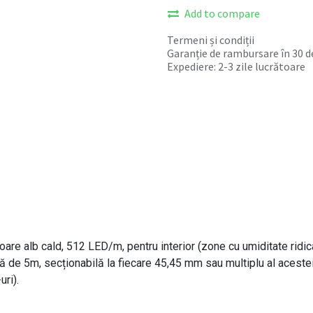
Add to compare
Termeni și condiții
Garanție de rambursare în 30 de
Expediere: 2-3 zile lucrătoare
are alb cald, 512 LED/m, pentru interior (zone cu umiditate ridica
 de 5m, secționabilă la fiecare 45,45 mm sau multiplu al acestei 
uri).