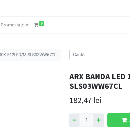
0
Promotia zilei
00K 512LED/M SLS03WW67CL
ARX BANDA LED 
SLS03WW67CL
182,47
lei