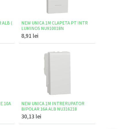
 ALB (
NEW UNICA 1M CLAPETA PT INTR
LUMINOS NU910018N
8,91
lei
E 10A
NEW UNICA 1M INTRERUPATOR
N
BIPOLAR 16A ALB NU316218
30,13
lei