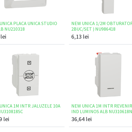
UNICA PLACA UNICA STUDIO
NEW UNICA 1/2M OBTURATOR
LB NU210318
2BUC/SET ) NU986418
lei
6,13
lei
UNICA 1M INTR JALUZELE 10A
NEW UNICA 1M INTR REVENIR
NU310818SC
IND LUMINOS ALB NU310618
9
lei
36,64
lei