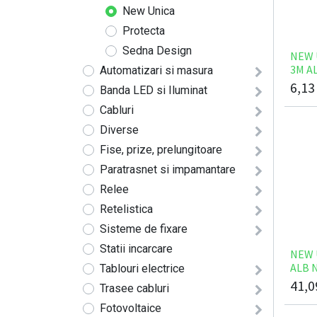
New Unica
Protecta
Sedna Design
NEW 
3M A
Automatizari si masura
6,13
Banda LED si Iluminat
Cabluri
Diverse
Fise, prize, prelungitoare
Paratrasnet si impamantare
Relee
Retelistica
Sisteme de fixare
Statii incarcare
NEW 
ALB 
Tablouri electrice
41,0
Trasee cabluri
Fotovoltaice